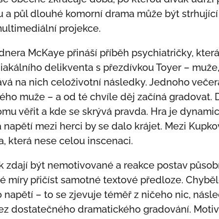
u a půl dlouhé komorní drama může být strhující 
multimediální projekce.
dnera McKaye přináší příběh psychiatričky, kter
iakálního delikventa s přezdívkou Toyer – muže,
vá na nich celoživotní následky. Jednoho večera
o muže – a od té chvíle děj začíná gradovat. Di
 komu věřit a kde se skrývá pravda. Hra je dynamic
 napětí mezi herci by se dalo krájet. Mezi Kup
, která nese celou inscenaci.
k zdají být nemotivované a reakce postav působí
é míry přičíst samotné textové předloze. Chyběl
 napětí – to se zjevuje téměř z ničeho nic, nás
bez dostatečného dramatického gradování. Motiv