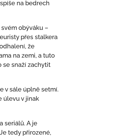
í spíše na bedrech
ve svém obýváku –
uristy přes stalkera
odhalení, že
ma na zemi, a tuto
 se snaží zachytit
e v sále úplně setmí.
 úlevu v jinak
 seriálů. A je
Je tedy přirozené,