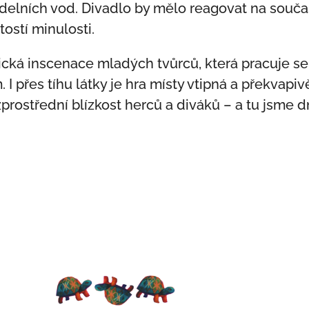
vadelních vod. Divadlo by mělo reagovat na souč
tostí minulosti.
cká inscenace mladých tvůrců, která pracuje s
 I přes tíhu látky je hra místy vtipná a překvapiv
zprostřední blízkost herců a diváků – a tu jsme d