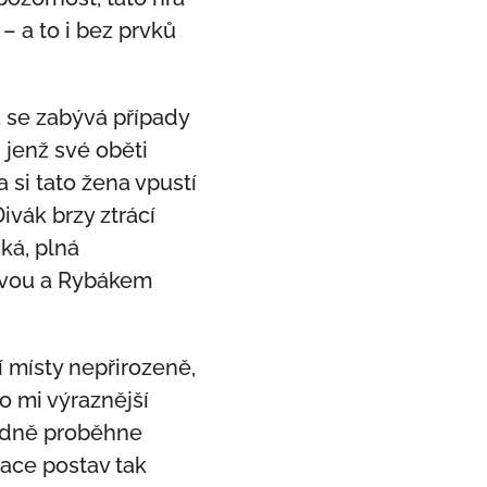
– a to i bez prvků
á se zabývá případy
 jenž své oběti
 si tato žena vpustí
vák brzy ztrácí
ká, plná
kovou a Rybákem
 místy nepřirozeně,
o mi výraznější
ledně proběhne
ace postav tak