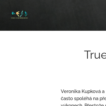
True
Veronika Kupková a M
často spoléhá na pře
výkonech. Přestože s