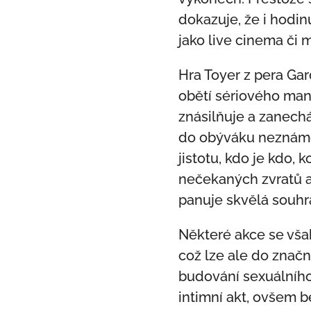
dokazuje, že i hodin
jako live cinema či 
Hra Toyer z pera Gar
obětí sériového man
znásilňuje a zanechá
do obýváku neznáméh
jistotu, kdo je kdo,
nečekaných zvratů a
panuje skvělá souhra
Některé akce se vša
což lze ale do značn
budování sexuálního
intimní akt, ovšem 