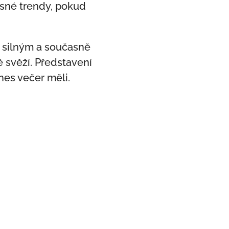
asné trendy, pokud
e silným a současně
ě svěží. Představení
nes večer měli.