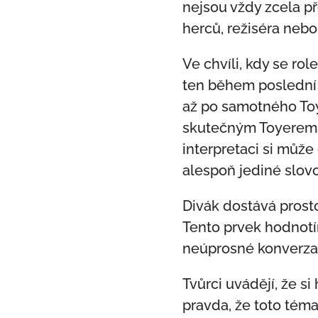
nejsou vždy zcela př
herců, režiséra neb
Ve chvíli, kdy se ro
ten během poslední 
až po samotného Toye
skutečným Toyerem j
interpretaci si může
alespoň jediné slovo
Divák dostává prosto
Tento prvek hodnotí
neúprosné konverzač
Tvůrci uvádějí, že si
pravda, že toto téma