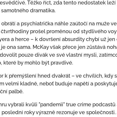
esvědčivé. Těžko říct, zda tento nedostatek lež
o samotného dramatika.
le obrátí a psychiatrička náhle zaútočí na muže 
čtvrthodiny prošel proměnou od stydlivého voye
ra a herce – k dovršení absurdity chybí už jen 
e ona sama. McKay však přece jen zůstává noha
 dovolit pouze divák ve své vlastní mysli, zatímco
, které by mohlo být pravdivé.
r k přemýšlení hned dvakrát – ve chvílích, kdy s
m velmi kladně, neboť buduje napětí a poskytuje
ní palbě.
 hru vybrali kvůli "pandemii" true crime podcastů a
 poslední roky výrazně rezonuje ve společnosti. 