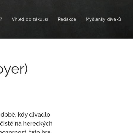
t?
Vhled do zákulisí
Redakce
Myšlenky diváků
oyer)
 době, kdy divadlo
 čistě na hereckých
ozornost, tato hra