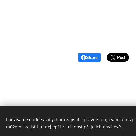
Share
Používáme cookies, abychom zajistili správné fungování a bezp
můžeme zajistit tu nejlepší zkušenost při jejich návštěvě.