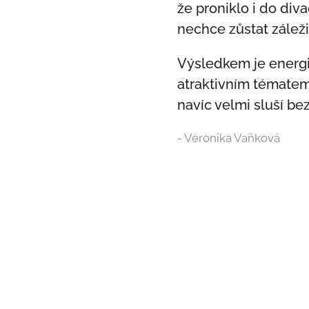
že proniklo i do di
nechce zůstat záleži
Výsledkem je energi
atraktivním tématem.
navíc velmi sluší be
- Veronika Vaňková