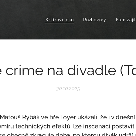
Kritikovo oko
Rozhovory
Kam zají
 crime na divadle (T
30.10.2025
atouš Rybák ve hře Toyer ukázali, že i v dnešní
míru technických efektů, lze inscenaci postavit
e obecně zkracuje doba, po kterou divák udrží p