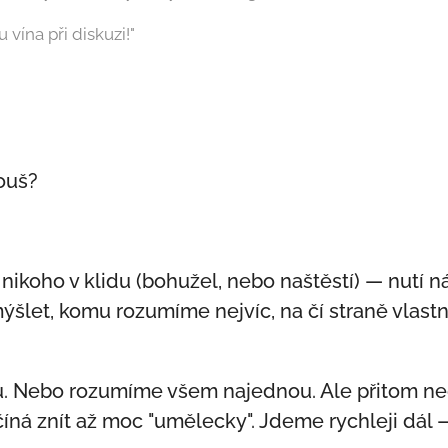
 vína při diskuzi!"
ouš?
nikoho v klidu (bohužel, nebo naštěstí) — nutí 
mýšlet, komu rozumíme nejvíc, na čí straně vlas
 Nebo rozumíme všem najednou. Ale přitom n
číná znít až moc "umělecky". Jdeme rychleji dál