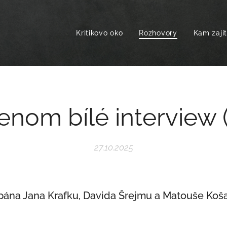
Kritikovo oko
Rozhovory
Kam zají
jenom bílé interview 
27.10.2025
pána Jana Krafku, Davida Šrejmu a Matouše Koš