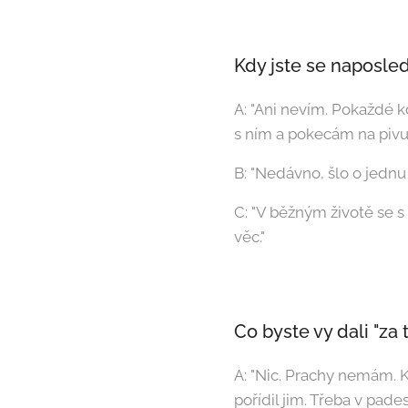
Kdy jste se naposle
A: "Ani nevím. Pokaždé k
s ním a pokecám na pivu.
B: "Nedávno, šlo o jednu 
C: "V běžným životě se 
věc."
Co byste vy dali "za
A: "Nic. Prachy nemám. Kl
pořídil jim. Třeba v pade