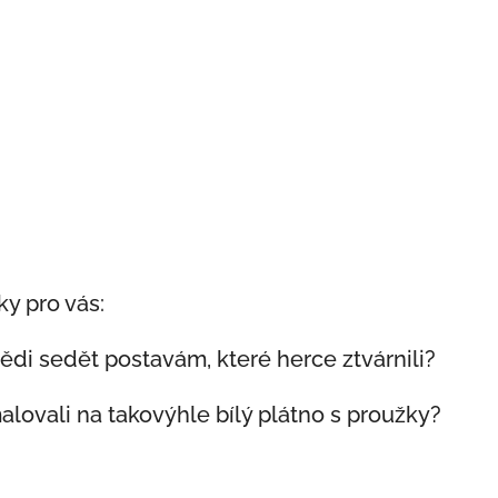
y pro vás:
ědi sedět postavám, které herce ztvárnili?
lovali na takovýhle bílý plátno s proužky?