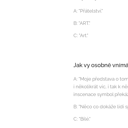
A: "Přátelství."
B: "ART."
C: "Art."
Jak vy osobně vnímát
A: "Moje představa o to
i několikrát víc, i tak k
inscenace symbol překážk
B: "Něco co dokáže lidi s
C: "Bílé."