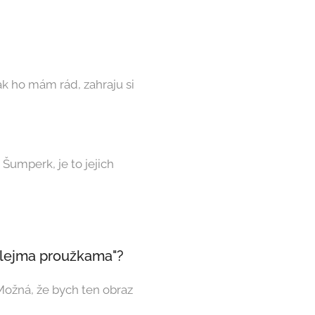
ak ho mám rád, zahraju si
Šumperk, je to jejich
 bílejma proužkama"?
 Možná, že bych ten obraz