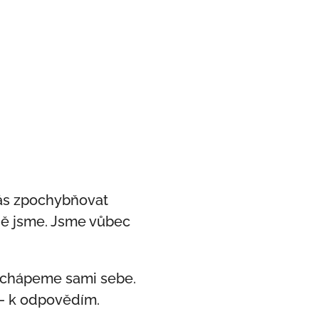
nás zpochybňovat
tně jsme. Jsme vůbec
echápeme sami sebe.
 — k odpovědím.