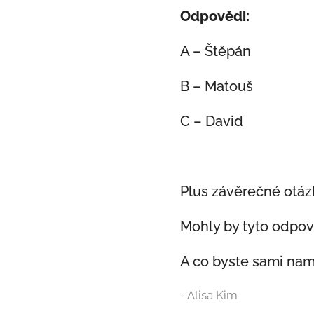
Odpovědi:
A – Štěpán
B – Matouš
C – David
Plus závěrečné otázk
Mohly by tyto odpov
A co byste sami nama
- Alisa Kim