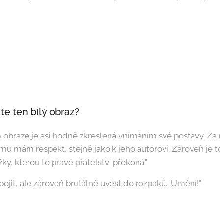
e ten bílý obraz?
m obraze je asi hodně zkreslená vnímáním své postavy. Za
 němu mám respekt, stejně jako k jeho autorovi. Zároveň je 
y, kterou to pravé přátelství překoná."
pojit, ale zároveň brutálně uvést do rozpaků.. Umění!"