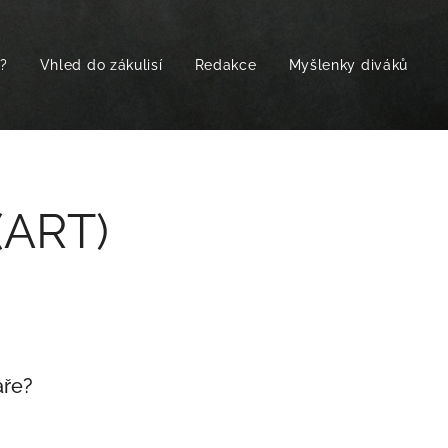
t?
Vhled do zákulisí
Redakce
Myšlenky diváků
(ART)
aře?