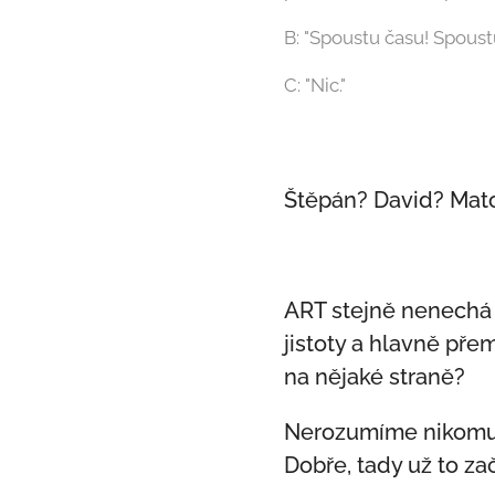
B: "Spoustu času! Spoustu
C: "Nic."
Štěpán? David? Mat
ART stejně nenechá 
jistoty a hlavně pře
na nějaké straně?
Nerozumíme nikomu.
Dobře, tady už to za