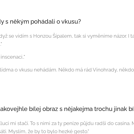
dy s někým pohádali o vkusu?
dyž se vidím s Honzou Šípalem, tak si vyměníme názor. I t
"
inscenaci.."
s lidma o vkusu nehádám. Někdo má rád Vinohrady, někdo 
 takovejhle bílej obraz s nějakejma trochu jinak
uci mi stačí. To s nimi za ty peníze půjdu radši do casina.
sáti. Myslím, že by to bylo hezké gesto."