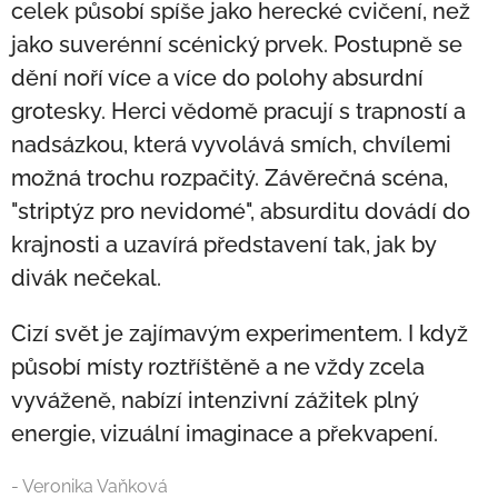
celek působí spíše jako herecké cvičení, než
jako suverénní scénický prvek. Postupně se
dění noří více a více do polohy absurdní
grotesky. Herci vědomě pracují s trapností a
nadsázkou, která vyvolává smích, chvílemi
možná trochu rozpačitý. Závěrečná scéna,
"striptýz pro nevidomé", absurditu dovádí do
krajnosti a uzavírá představení tak, jak by
divák nečekal.
Cizí svět je zajímavým experimentem. I když
působí místy roztříštěně a ne vždy zcela
vyváženě, nabízí intenzivní zážitek plný
energie, vizuální imaginace a překvapení.
- Veronika Vaňková