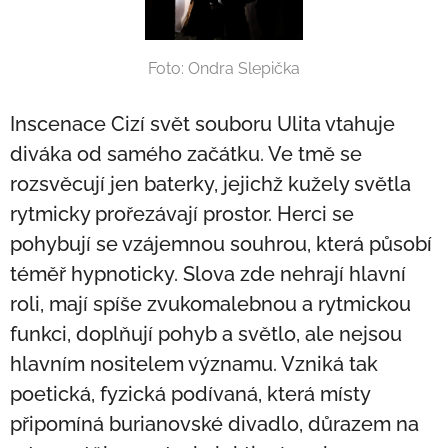
Foto: Ondra Slepička
Inscenace Cizí svět souboru Ulita vtahuje
diváka od samého začátku. Ve tmě se
rozsvěcují jen baterky, jejichž kužely světla
rytmicky prořezávají prostor. Herci se
pohybují se vzájemnou souhrou, která působí
téměř hypnoticky. Slova zde nehrají hlavní
roli, mají spíše zvukomalebnou a rytmickou
funkci, doplňují pohyb a světlo, ale nejsou
hlavním nositelem významu. Vzniká tak
poetická, fyzická podívaná, která místy
připomíná burianovské divadlo, důrazem na