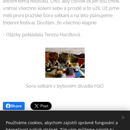
letošní téma festivalu. Chci, aby člověk žil jen tou chvílí,
vnímal všechno kolem sebe a prostě si to užil. Už jsme
měli první pražské Sora setkání a na léto plánujeme
třídenní festival. Doufám, že všechno klapne.
- Otázky pokládala Tereza Hardtová.
Sora setkání v bytovém divadle H2O.
Share
Používáme cookies, abychom zajistili správné fungování a
bezpečnost našich stránek. Tím vám můžeme zajistit tu