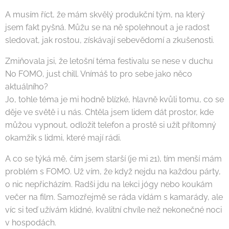
A musím říct, že mám skvělý produkční tým, na který
jsem fakt pyšná. Můžu se na ně spolehnout a je radost
sledovat, jak rostou, získávají sebevědomí a zkušenosti.
Zmiňovala jsi, že letošní téma festivalu se nese v duchu
No FOMO, just chill. Vnímáš to pro sebe jako něco
aktuálního?
Jo, tohle téma je mi hodně blízké, hlavně kvůli tomu, co se
děje ve světě i u nás. Chtěla jsem lidem dát prostor, kde
můžou vypnout, odložit telefon a prostě si užít přítomný
okamžik s lidmi, které mají rádi.
A co se týká mě, čím jsem starší (je mi 21), tím menší mám
problém s FOMO. Už vím, že když nejdu na každou párty,
o nic nepřicházím. Radši jdu na lekci jógy nebo koukám
večer na film. Samozřejmě se ráda vídám s kamarády, ale
víc si teď užívám klidné, kvalitní chvíle než nekonečné noci
v hospodách.